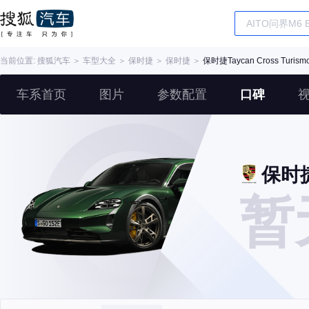
当前位置:
搜狐汽车
＞
车型大全
＞
保时捷
＞
保时捷
＞
保时捷Taycan Cross Turism
车系首页
图片
参数配置
口碑
保时捷T
暂