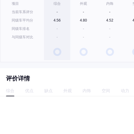
项目
综合
外观
内饰
当前车系评分
-
-
-
同级车平均分
4.56
4.80
4.52
同级车排名
-
-
-
与同级车对比
-
-
-
评价详情
综合
优点
缺点
外观
内饰
空间
动力