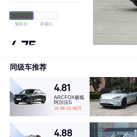
魅影灰
星耀白
4.75
同级车推荐
·外观表现一般，低于54%同级车
·内饰表现一般，低于77%同级车
·空间表现较为优秀，优于61%同级车
4.81
ARCFOX极狐
阿尔法S
18.98-32.98万
4.88