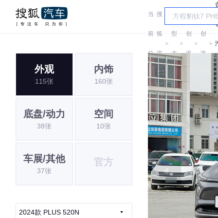
当
搜
车
合
合
前
狐
型
创
创
＞
＞
＞
＞
位
汽
大
汽
汽
外观
内饰
置:
车
全
车
车
115张
160张
底盘/动力
空间
38张
10张
车展/其他
官方
37张
2024款 PLUS 520N