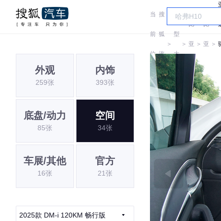
当
搜
车
比
比
前
狐
型
＞
＞
亚
＞
亚
＞
位
汽
大
迪
迪
外观
内饰
置:
车
全
259张
393张
底盘/动力
空间
85张
34张
车展/其他
官方
16张
21张
2025款 DM-i 120KM 畅行版