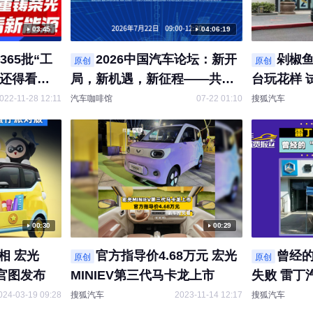
03:45
04:06:19
365批“工
2026中国汽车论坛：新开
剁椒鱼
原创
原创
光还得看新
局，新机遇，新征程——共绘
台玩花样 
汽车产业高质量发展新蓝图直
MINIEV
022-11-28 12:11
汽车咖啡馆
07-22 01:10
搜狐汽车
播回放
00:30
00:29
相 宏光
官方指导价4.68万元 宏光
曾经的
原创
原创
版官图发布
MINIEV第三代马卡龙上市
失败 雷丁
024-03-19 09:28
搜狐汽车
2023-11-14 12:17
搜狐汽车