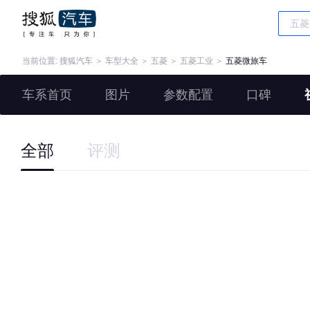
当前位置:
搜狐汽车
＞
车型大全
＞
五菱
＞
五菱工业
＞
五菱微旅车
车系首页
图片
参数配置
口碑
全部
评测