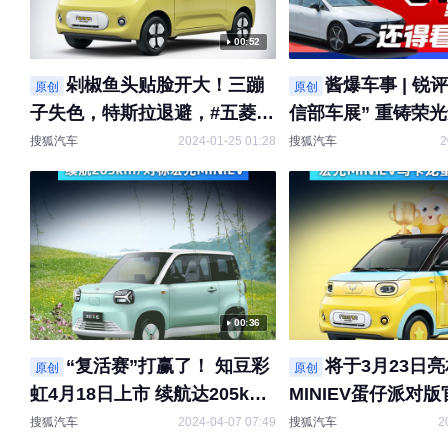
00:52
剁椒鱼头贴脸开大！三蹦
酱爆车事 | 锐评
原创
原创
子失色，特斯拉退避，#五菱宏
信部车展” 重铸荣
光MINIEV 美国售价超28万？#
能源！
搜狐汽车
2024-01-25 01:28
搜狐汽车
2
新车资讯
00:36
“复活赛”打赢了！ 知豆彩
将于3月23日亮
原创
原创
虹4月18日上市 续航达205km/
MINIEV蛋仔派对
对标宏光MINIEV
搜狐汽车
2024-04-07 07:49
搜狐汽车
2