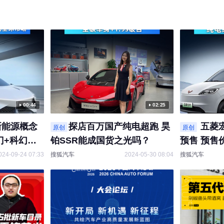
00:44
02:25
新能源概念
探店百万国产纯电超跑 昊
五菱
原创
原创
门+科幻造
铂SSR能成国货之光吗？
预售 预售价
”
元 纯电续航
024-09-24 07:33
搜狐汽车
2024-05-30 08:04
搜狐汽车