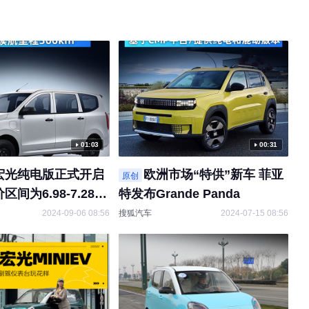
01:03
00:31
宏光纯电版正式开启
欧洲市场“特供”新车 菲亚
原创
区间为6.98-7.28万
特发布Grande Panda
里程300km
2024-09-06 08:56
搜狐汽车
2024-07-15 08:56