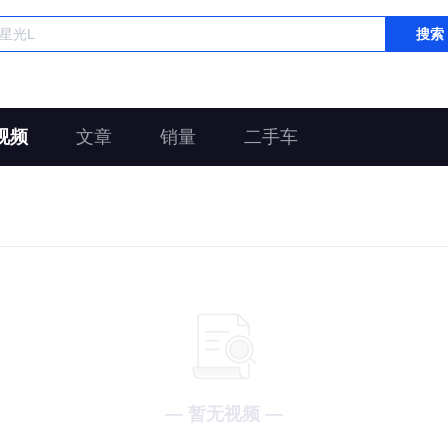
搜索
视频
文章
销量
二手车
— 暂无视频 —