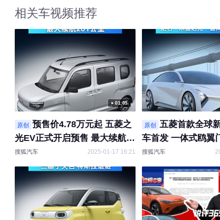
相关车视频推荐
01:05
预售价4.78万元起 五菱之
五菱首款全球
原创
原创
光EV正式开启预售 最大续航
车首发 一体式鸥翼
201公里
型！定名“东盟之光
搜狐汽车
2025-01-17 16:21
搜狐汽车
2