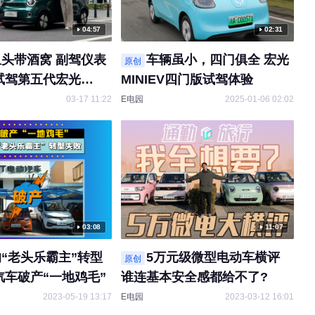
04:57
02:31
头带酒窝 副驾仪表
车辆虽小，四门俱全 宏光
原创
试驾第五代宏光
MINIEV四门版试驾体验
03-17 11:22
E电园
2025-01-06 02:02
03:08
11:07
“老头乐霸主”转型
5万元级微型电动车横评
原创
汽车破产“一地鸡毛”
谁连基本安全感都给不了?
2023-05-19 13:17
E电园
2023-03-12 16:01