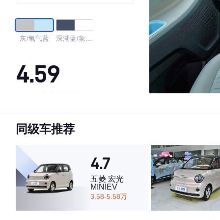
灰/氧气蓝
深湖蓝/象牙
白
4.59
·外观表现一般，低于54%同级车
·内饰表现较为优秀，优于63%同级车
同级车推荐
·空间表现一般，低于58%同级车
4.7
五菱 宏光
MINIEV
3.58-5.58万