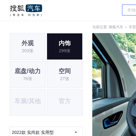
当前位置:
搜狐汽车
＞
车型
外观
内饰
203张
299张
底盘/动力
空间
76张
27张
车展/其他
官方
2022款 实尚款 实用型