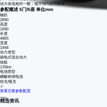
动力表现相对一般，低于56%的同级车
参配概述
5门/5座
单位mm
轴距
2890
高度
1690
长度
4865
宽度
1948
动力类型
插电式混合动力
续航
135km
电池类型
磷酸铁锂电池
快充/慢充
-/-
查看完整参数配置
25%
精选资讯