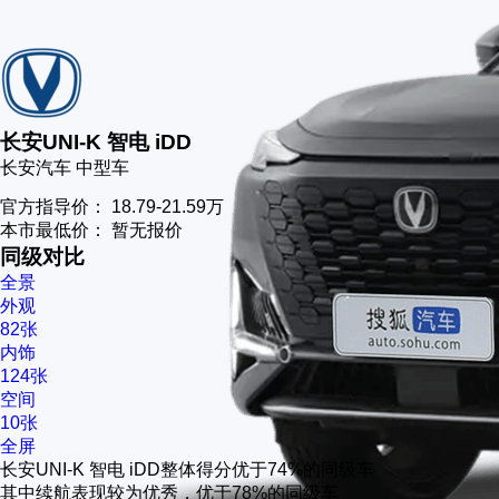
长安UNI-K 智电 iDD
长安汽车
中型车
官方指导价：
18.79-21.59万
本市最低价：
暂无报价
同级对比
全景
外观
82张
内饰
124张
空间
10张
全屏
长安UNI-K 智电 iDD整体得分优于74%的同级车
其中续航表现较为优秀，优于78%的同级车