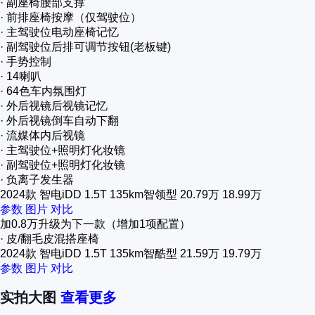
· 副座椅腰部支撑
· 前排座椅按摩（仅驾驶位）
· 主驾驶位电动座椅记忆
· 副驾驶位后排可调节按钮(老板键)
· 手势控制
· 14喇叭
· 64色车内氛围灯
· 外后视镜后视镜记忆
· 外后视镜倒车自动下翻
· 流媒体内后视镜
· 主驾驶位+照明灯化妆镜
· 副驾驶位+照明灯化妆镜
· 负离子发生器
2024款 智电iDD 1.5T 135km智领型
20.79万
18.99万
参数
图片
对比
加0.8万
升级为下一款（增加
1项
配置）
· 皮/翻毛皮混搭座椅
2024款 智电iDD 1.5T 135km智酷型
21.59万
19.79万
参数
图片
对比
实拍大图
查看更多