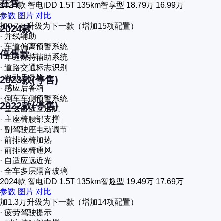
在售
2024款 智电iDD 1.5T 135km智享型
18.79万
16.99万
参数
图片
对比
加0.7万
升级为下一款（增加
15项
配置）
2024款
· 并线辅助
· 车道偏离预警系统
停售款
· 车道保持辅助系统
· 道路交通标志识别
· 电动后备箱
2023款(停售)
· 感应后备箱
· 倒车车侧预警系统
2022款(停售)
· 全速自适应巡航
· 主座椅腰部支撑
· 副驾驶座电动调节
· 前排座椅加热
· 前排座椅通风
· 自适应远近光
· 全车多层隔音玻璃
2024款 智电iDD 1.5T 135km智趣型
19.49万
17.69万
参数
图片
对比
加1.3万
升级为下一款（增加
14项
配置）
· 疲劳驾驶提示