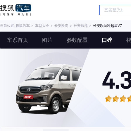
当前位置:
搜狐汽车
＞
车型大全
＞
长安欧尚
＞
长安跨越
＞
长安欧尚跨越星V7
车系首页
图片
参数配置
口碑
4.