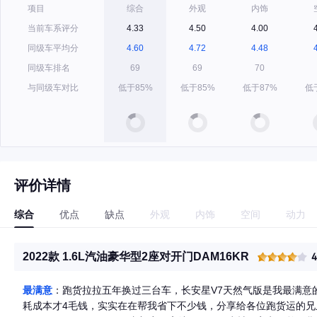
项目
综合
外观
内饰
当前车系评分
4.33
4.50
4.00
同级车平均分
4.60
4.72
4.48
同级车排名
69
69
70
与同级车对比
低于85%
低于85%
低于87%
低
评价详情
综合
优点
缺点
外观
内饰
空间
动力
2022款 1.6L汽油豪华型2座对开门DAM16KR
最满意
：跑货拉拉五年换过三台车，长安星V7天然气版是我最满意
耗成本才4毛钱，实实在在帮我省下不少钱，分享给各位跑货运的兄弟！ 空间绝对是同级天花板，