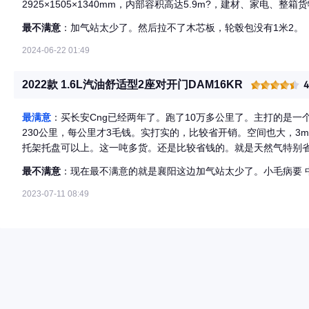
2925×1505×1340mm，内部容积高达5.9m?，建材、家电
一趟就能搞定。1.8吨的最大载重搭配双层大梁和15寸加强轮毂，
最不满意
：加气站太少了。然后拉不了木芯板，轮毂包没有1米2。
装卸货效率直接翻倍，不用费劲搬挪。 驾驶感受远超预期，1.6L天然气发动机动力输出稳定，158N?m扭矩爬坡、起
步毫不吃力，市区频繁启停也不会觉得肉。电动助力转向特别轻盈
2024-06-22 01:49
挡顺滑，每天开八九个小时也不累。底盘调校扎实，颠簸路面行驶稳定，久坐也
115L同级最大双气罐，加满一次纯气能跑300多公里，油气两用综
2022款 1.6L汽油舒适型2座对开门DAM16KR
能。10万公里综合下来每公里才4毛钱，比燃油车每月省上千块，
器”。 外观是实用耐看的商用车设计，车身线条硬朗，4800×1680×1990mm的尺寸兼顾装载与城市通行，不限高不
最满意
：买长安Cng已经两年了。跑了10万多公里了。主打的是
挑路。钣金做工扎实，10万公里下来没出现掉漆、变形问题，耐脏易打理，
230公里，每公里才3毛钱。实打实的，比较省开销。空间也大，3
哨，标配ABS+EBD保障行车安全，倒车影像+后驻车雷达在狭小
托架托盘可以上。这一吨多货。还是比较省钱的。就是天然气特别
使用便捷，5.98万起的价格搭配可靠品质，性价比直接拉满。 如果是跑货拉拉、城配运输的同行，追求低运营成本
气，而且最大的优势，它和电车比，它没有续航焦虑。没有气就用
和高可靠性，长安星V7天然气版闭眼入不踩坑，10万公里实测验
最不满意
：现在最不满意的就是襄阳这边加气站太少了。小毛病要 中
便。
2023-07-11 08:49