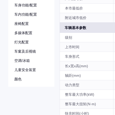
车身功能/配置
本市最低价
车内功能/配置
附近城市低价
座椅配置
车辆基本参数
多媒体配置
级别
灯光配置
上市时间
车窗及后视镜
车身形式
空调/冰箱
长x宽x高(mm)
儿童安全装置
轴距(mm)
颜色
动力类型
整车最大功率(kW)
整车最大扭矩(N·m)
快充时间(小时)