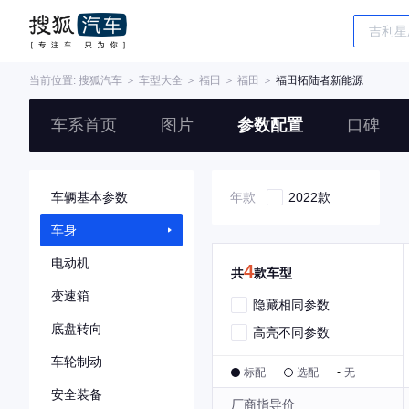
当前位置:
搜狐汽车
＞
车型大全
＞
福田
＞
福田
＞
福田拓陆者新能源
车系首页
图片
参数配置
口碑
车辆基本参数
年款
2022款
车身
电动机
4
共
款车型
变速箱
隐藏相同参数
底盘转向
高亮不同参数
车轮制动
标配
选配
-
无
安全装备
厂商指导价