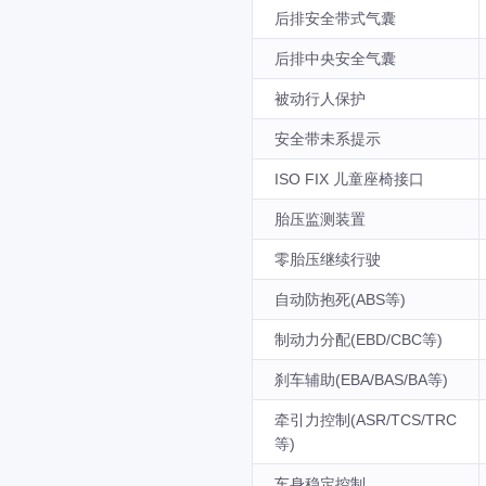
后排安全带式气囊
后排中央安全气囊
被动行人保护
安全带未系提示
ISO FIX 儿童座椅接口
胎压监测装置
零胎压继续行驶
自动防抱死(ABS等)
制动力分配(EBD/CBC等)
刹车辅助(EBA/BAS/BA等)
牵引力控制(ASR/TCS/TRC
等)
车身稳定控制