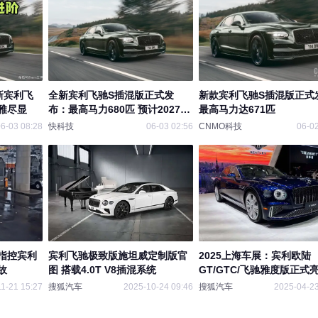
新宾利飞
全新宾利飞驰S插混版正式发
新款宾利飞驰S插混版正式
雅尽显
布：最高马力680匹 预计2027年
最高马力达671匹
引进
6-03 08:28
快科技
06-03 02:56
CNMO科技
06-02
指控宾利
宾利飞驰极致版施坦威定制版官
2025上海车展：宾利欧陆
故
图 搭载4.0T V8插混系统
GT/GTC/飞驰雅度版正式
1-21 15:27
搜狐汽车
2025-10-24 09:46
搜狐汽车
2025-04-23