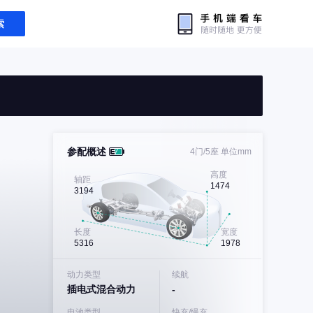
索
参配概述
4门/5座
单位mm
高度
轴距
1474
3194
长度
宽度
5316
1978
动力类型
续航
插电式混合动力
-
电池类型
快充/慢充