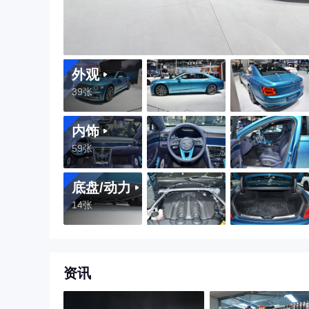
外观
39张
内饰
59张
底盘/动力
14张
资讯