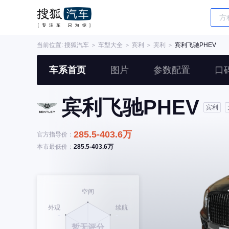
当前位置:
搜狐汽车
＞
车型大全
＞
宾利
＞
宾利
＞
宾利飞驰PHEV
车系首页
图片
参数配置
口
宾利飞驰PHEV
宾利
285.5-403.6万
官方指导价：
本市最低价：
285.5-403.6万