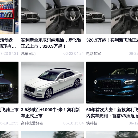
护活动盘
宾利新全系取消纯燃油，新飞驰
320.9万起！宾利新飞驰正
清现有优
正式上市，320.9万起！
7-23 07:31
汽车日历
06-22 04:24
电动知家
06-22
利飞驰上市
3.5秒破百+1000牛·米！宾利新
60年首次大变！新款宾利
车正式上市
内实车亮相：首搭V8插混 
新
6-19 12:55
高科技爱好者
06-18 15:04
快科技
06-12