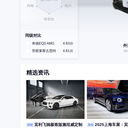
同级对比
奔驰EQS AMG
4.83分
外
劳斯莱斯古思特
4.81分
3
精选资讯
宾利飞驰极致版施坦威定制
2025上海车展：
原创
原创