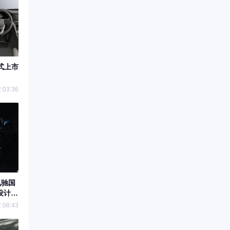
式上市
 03:36
飞驰国
设计焕
 08:43