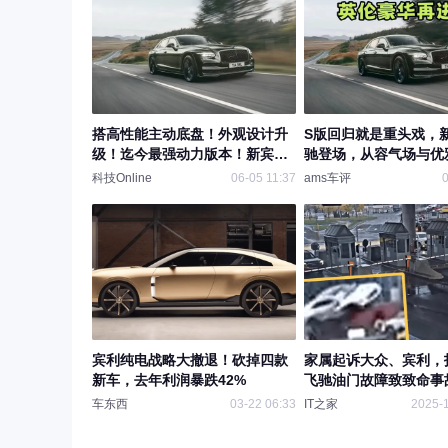
搭高性能主动底盘！外观设计升
S版回归就是重头戏，
级！迄今最强动力版本！新宾利
驰登场，从容气场与优
飞驰发布！
科技Online
06-05 11:37
ams车评
0
宾利纯电战略大撤退！砍掉四款
家属起诉大众、宾利，
新车，去年利润暴跌42%
飞驰油门故障致致命事
车东西
03-22 06:33
IT之家
2025-1