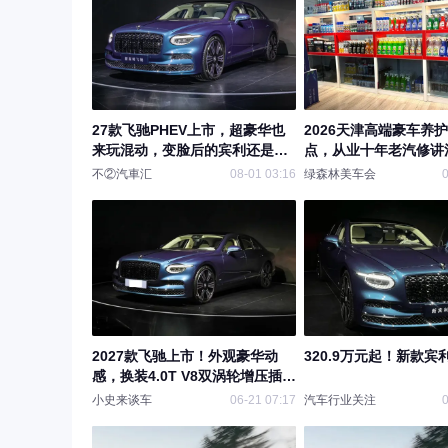
27款飞驰PHEV上市，超豪华也
2026天津高端豪车养
来玩混动，变脸后的宾利还是宾
点，从业十年老汽修讲
利吗？
惠
不②汽車汇
08-01 03:16
绿森林美车会
0
2027款飞驰上市！外观豪华动
320.9万元起！新款宾
感，换装4.0T V8双涡轮增压插电
混动
小史来谈车
06-21 07:17
汽车行业关注
0