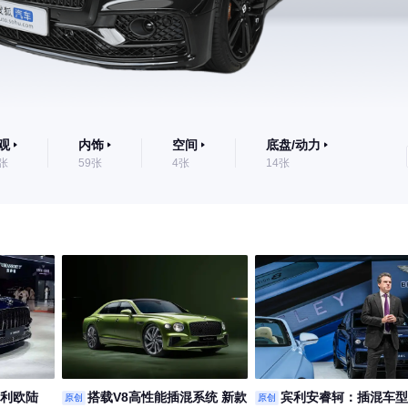
观
内饰
空间
底盘/动力
9张
59张
4张
14张
宾利欧陆
搭载V8高性能插混系统 新款
宾利安睿轲：插混车型
原创
原创