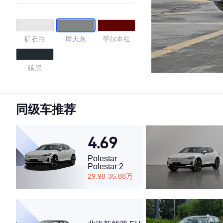
矿石白
摩天灰
墨尔本红
碳黑
4.74
同级车推荐
4.69
·外观表现较为优秀，优于52%同级车
·内饰表现较为优秀，优于76%同级车
Polestar
·空间表现一般，低于57%同级车
Polestar 2
29.98-35.88万