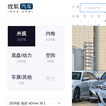
当
搜
车
华
前
狐
型
宝
晨
＞
＞
＞
＞
位
汽
大
马
宝
i
外观
内饰
置:
车
全
马
323张
519张
底盘/动力
空间
129张
39张
车展/其他
官方
5张
2026款 改款 eDrive 35 L