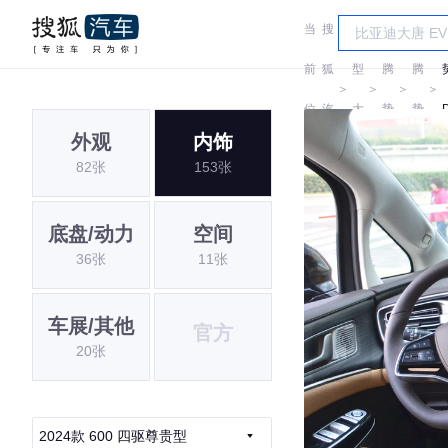
当
搜
车
前
狐
型
腾
腾
＞
＞
＞
＞
位
汽
大
势
势
外观
内饰
置:
车
全
82张
153张
底盘/动力
空间
36张
11张
车展/其他
官方
20张
2024款 600 四驱尊贵型