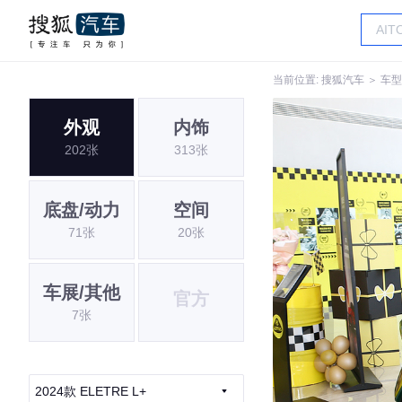
当前位置:
搜狐汽车
＞
车型
外观
内饰
202张
313张
底盘/动力
空间
71张
20张
车展/其他
官方
7张
2024款 ELETRE L+