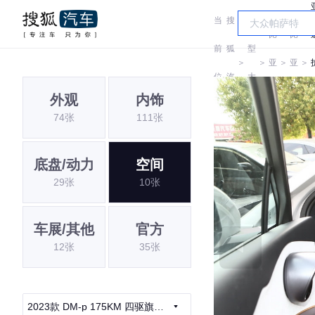
当
搜
车
比
比
前
狐
型
＞
＞
亚
＞
亚
＞
位
汽
大
迪
迪
外观
内饰
置:
车
全
74张
111张
底盘/动力
空间
29张
10张
车展/其他
官方
12张
35张
2023款 DM-p 175KM 四驱旗舰