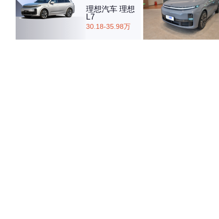
理想汽车 理想
L7
30.18-35.98万