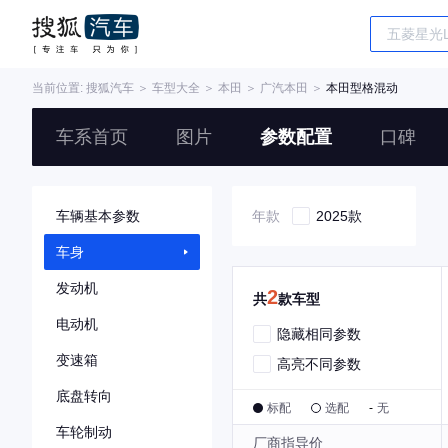
当前位置:
搜狐汽车
＞
车型大全
＞
本田
＞
广汽本田
＞
本田型格混动
车系首页
图片
参数配置
口碑
车辆基本参数
年款
2025款
车身
发动机
2
共
款车型
电动机
隐藏相同参数
变速箱
高亮不同参数
底盘转向
标配
选配
-
无
车轮制动
厂商指导价