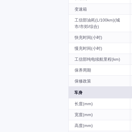
变速箱
工信部油耗(L/100km)(城
市/市郊/综合)
快充时间(小时)
慢充时间(小时)
工信部纯电续航里程(km)
保养周期
保修政策
车身
长度(mm)
宽度(mm)
高度(mm)