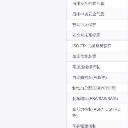
后排安全带式气囊
后排中央安全气囊
被动行人保护
安全带未系提示
ISO FIX 儿童座椅接口
胎压监测装置
零胎压继续行驶
自动防抱死(ABS等)
制动力分配(EBD/CBC等)
刹车辅助(EBA/BAS/BA等)
牵引力控制(ASR/TCS/TRC
等)
车身稳定控制