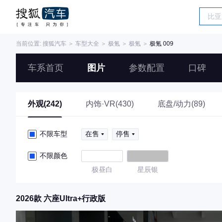
当前位置:
搜狐汽车
＞
车型大全
＞
极氪
＞
极氪
＞
极氪 009
车系首页
图片
参数配置
口碑
外观(242)
内饰·VR(430)
底盘/动力(89)
不限车型
在售
停售
不限颜色
极昼白
星辰银
2026款 六座Ultra+行政版