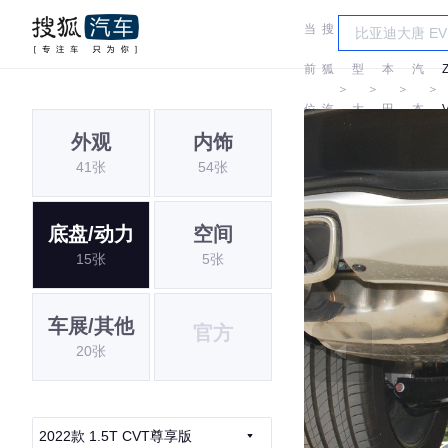
当
搜
车
广
前
狐
型
本
汽
＞
＞
＞
＞
位
汽
大
田
本
外观
内饰
置:
车
全
田
41张
54张
底盘/动力
空间
15张
5张
车展/其他
官方
20张
2022款 1.5T CVT尊享版