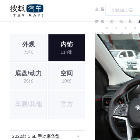
当
搜
车
前
狐
型
斯
斯
＞
＞
＞
＞
位
汽
大
威
威
外观
内饰
置:
车
全
73张
114张
底盘/动力
空间
26张
10张
车展/其他
官方
2022款 1.5L 手动豪华型