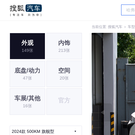
当前位置:
搜狐汽车
＞
车型
外观
内饰
149张
213张
底盘/动力
空间
47张
20张
车展/其他
官方
16张
2024款 500KM 旗舰型