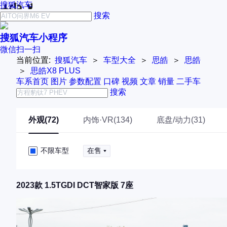
搜狐汽车
搜索
搜狐汽车小程序
微信扫一扫
当前位置:
搜狐汽车
＞
车型大全
＞
思皓
＞
思皓
＞
思皓X8 PLUS
车系首页
图片
参数配置
口碑
视频
文章
销量
二手车
搜索
外观(72)
内饰·VR(134)
底盘/动力(31)
不限车型
在售
2023款 1.5TGDI DCT智家版 7座