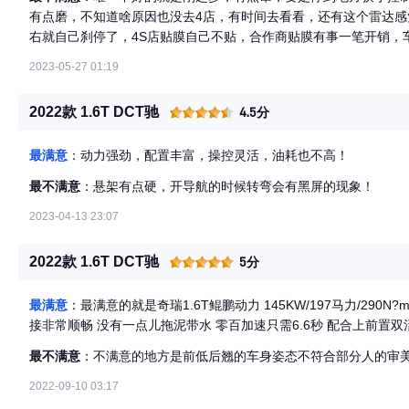
有点磨，不知道啥原因也没去4店，有时间去看看，还有这个雷达感
右就自己刹停了，4S店贴膜自己不贴，合作商贴膜有事一笔开销，
之后在没响过，这个只是个人观点，不喜勿喷，谢谢！
2023-05-27 01:19
2022款 1.6T DCT驰
4.5分
最满意
：动力强劲，配置丰富，操控灵活，油耗也不高！
最不满意
：悬架有点硬，开导航的时候转弯会有黑屏的现象！
2023-04-13 23:07
2022款 1.6T DCT驰
5分
最满意
：最满意的就是奇瑞1.6T鲲鹏动力 145KW/197马力/29
接非常顺畅 没有一点儿拖泥带水 零百加速只需6.6秒 配合上前置
最不满意
：不满意的地方是前低后翘的车身姿态不符合部分人的审
2022-09-10 03:17