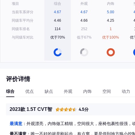
项目
综合
外观
内饰
当前车系评分
4.67
4.67
5.00
同级车平均分
4.46
4.66
4.25
同级车排名
114
252
1
与同级车对比
优于70%
低于67%
优于100%
优
评价详情
综合
优点
缺点
外观
内饰
空间
动力
2023款 1.5T CVT智
4.5分
最满意
：外观漂亮，内饰做工精细，空间很大，座椅包裹性很强，
最不满意
：唯一不好的就是刚起步，有点窜，要是停到地方狭小控