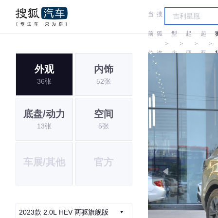
当
搜
车
前
狐
型
起
起
＞
＞
＞
＞
位
汽
大
亚
亚
外观
内饰
置:
车
全
36张
52张
底盘/动力
空间
13张
5张
车展/其他
官方
2023款 2.0L HEV 两驱旗舰版