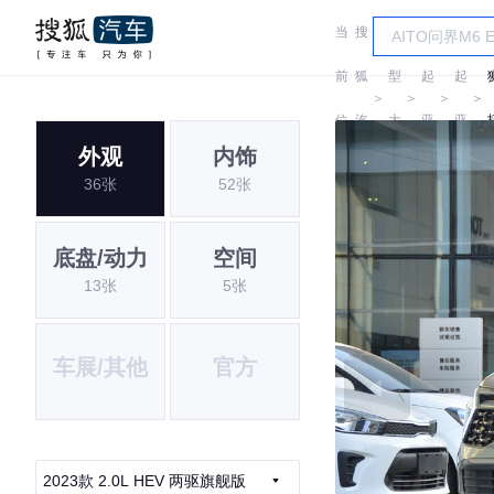
当
搜
车
前
狐
型
起
起
＞
＞
＞
＞
位
汽
大
亚
亚
外观
内饰
置:
车
全
36张
52张
底盘/动力
空间
13张
5张
车展/其他
官方
2023款 2.0L HEV 两驱旗舰版