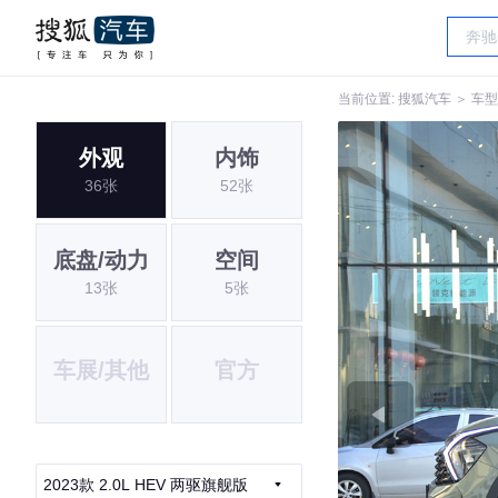
当前位置:
搜狐汽车
＞
车型
外观
内饰
36张
52张
底盘/动力
空间
13张
5张
车展/其他
官方
2023款 2.0L HEV 两驱旗舰版