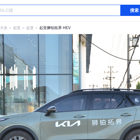
搜索
大全
＞
起亚
＞
起亚
＞
起亚狮铂拓界 HEV