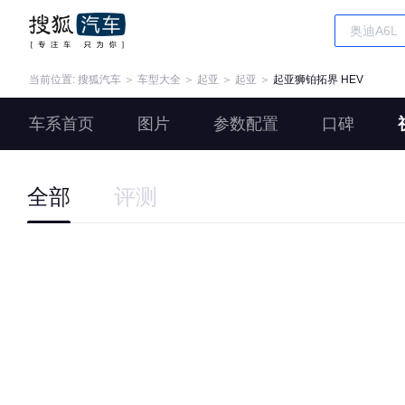
当前位置:
搜狐汽车
＞
车型大全
＞
起亚
＞
起亚
＞
起亚狮铂拓界 HEV
车系首页
图片
参数配置
口碑
全部
评测