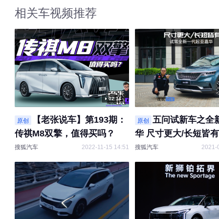
相关车视频推荐
02:14
【老张说车】第193期：
五问试新车之全
原创
原创
传祺M8双擎，值得买吗？
华 尺寸更大/长短皆
搜狐汽车
2022-11-15 14:51
搜狐汽车
2021-