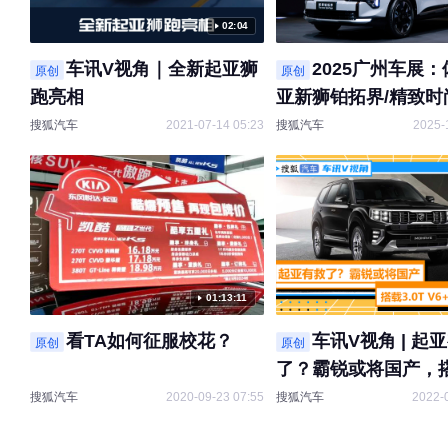
02:04
车讯V视角｜全新起亚狮
2025广州车展
原创
原创
跑亮相
亚新狮铂拓界/精致时
相承
搜狐汽车
2021-07-14 05:23
搜狐汽车
2025-
01:13:11
看TA如何征服校花？
车讯V视角 | 起
原创
原创
了？霸锐或将国产，搭
V6+8AT
搜狐汽车
2020-09-23 07:55
搜狐汽车
2022-