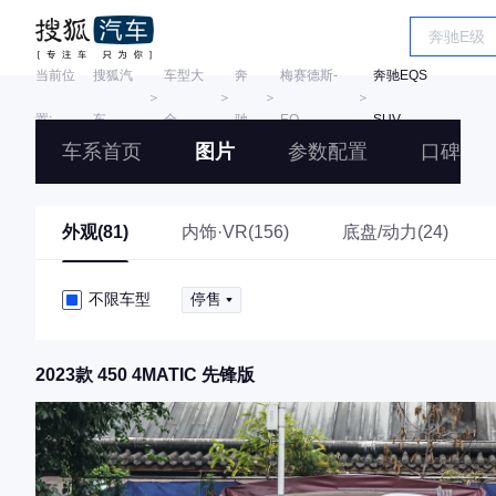
当前位
搜狐汽
车型大
奔
梅赛德斯-
奔驰EQS
＞
＞
＞
＞
置:
车
全
驰
EQ
SUV
车系首页
图片
参数配置
口碑
外观(81)
内饰·VR(156)
底盘/动力(24)
不限车型
停售
2023款 450 4MATIC 先锋版