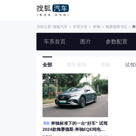
当前位置:
搜狐汽车
＞
车型大全
＞
奔驰
＞
梅赛德斯-EQ
＞
奔
车系首页
图片
参数配置
全部
新车资讯
导购
试驾
奔驰标准下的一台“好车” 试驾
原创
2024款梅赛德斯-奔驰EQE纯电
SUV