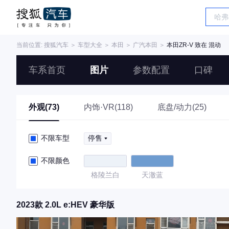
当前位置:
搜狐汽车
＞
车型大全
＞
本田
＞
广汽本田
＞
本田ZR-V 致在 混动
车系首页
图片
参数配置
口碑
外观(73)
内饰·VR(118)
底盘/动力(25)
不限车型
停售
不限颜色
格陵兰白
天澈蓝
2023款 2.0L e:HEV 豪华版