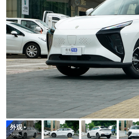
外观
78张