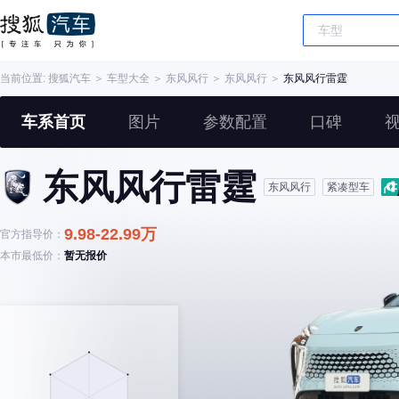
当前位置:
搜狐汽车
＞
车型大全
＞
东风风行
＞
东风风行
＞
东风风行雷霆
车系首页
图片
参数配置
口碑
东风风行雷霆
东风风行
紧凑型车
9.98-22.99万
官方指导价：
本市最低价：
暂无报价