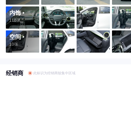
内饰
118张
空间
10张
经销商
此标识为经销商较集中区域