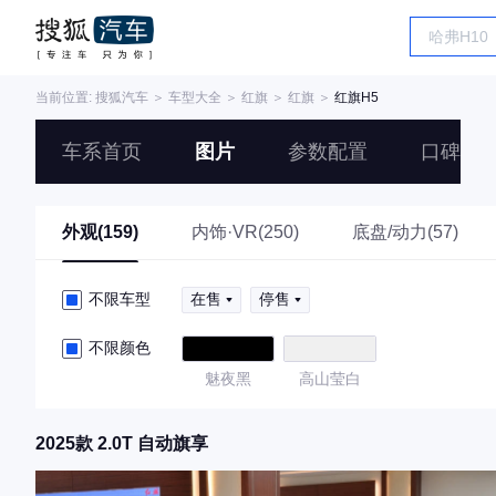
当前位置:
搜狐汽车
＞
车型大全
＞
红旗
＞
红旗
＞
红旗H5
车系首页
图片
参数配置
口碑
外观(159)
内饰·VR(250)
底盘/动力(57)
不限车型
在售
停售
不限颜色
魅夜黑
高山莹白
2025款 2.0T 自动旗享