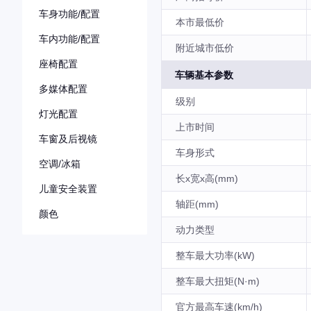
车身功能/配置
本市最低价
车内功能/配置
附近城市低价
座椅配置
车辆基本参数
多媒体配置
级别
灯光配置
上市时间
车窗及后视镜
车身形式
空调/冰箱
长x宽x高(mm)
儿童安全装置
轴距(mm)
颜色
动力类型
整车最大功率(kW)
整车最大扭矩(N·m)
官方最高车速(km/h)