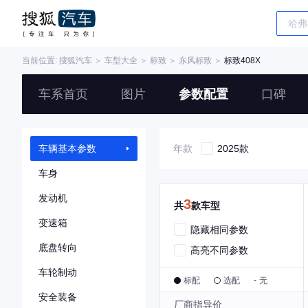
当前位置:
搜狐汽车
＞
车型大全
＞
标致
＞
东风标致
＞
标致408X
车系首页
图片
参数配置
口碑
车辆基本参数
年款
2025款
车身
发动机
3
共
款车型
变速箱
隐藏相同参数
底盘转向
高亮不同参数
车轮制动
标配
选配
-
无
安全装备
厂商指导价