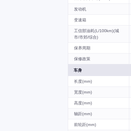
发动机
变速箱
工信部油耗(L/100km)(城
市/市郊/综合)
保养周期
保修政策
车身
长度(mm)
宽度(mm)
高度(mm)
轴距(mm)
前轮距(mm)