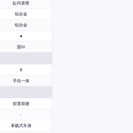
缸内直喷
铝合金
铝合金
●
国VI
8
手自一体
前置前驱
-
承载式车身