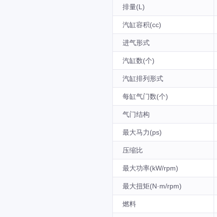
排量(L)
汽缸容积(cc)
进气形式
汽缸数(个)
汽缸排列形式
每缸气门数(个)
气门结构
最大马力(ps)
压缩比
最大功率(kW/rpm)
最大扭矩(N·m/rpm)
燃料