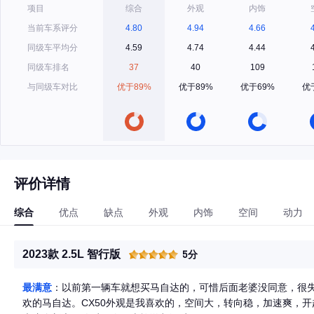
项目
综合
外观
内饰
当前车系评分
4.80
4.94
4.66
同级车平均分
4.59
4.74
4.44
同级车排名
37
40
109
与同级车对比
优于89%
优于89%
优于69%
优
评价详情
综合
优点
缺点
外观
内饰
空间
动力
2023款 2.5L 智行版
5分
最满意
：以前第一辆车就想买马自达的，可惜后面老婆没同意，很
欢的马自达。CX50外观是我喜欢的，空间大，转向稳，加速爽，