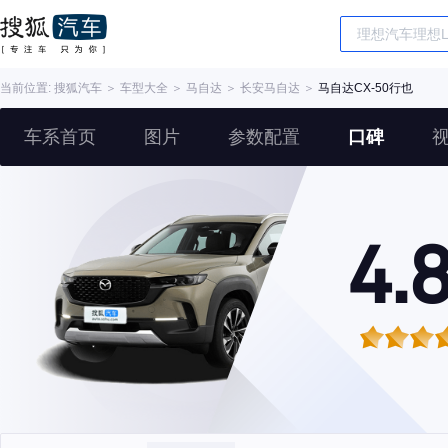
当前位置:
搜狐汽车
＞
车型大全
＞
马自达
＞
长安马自达
＞
马自达CX-50行也
车系首页
图片
参数配置
口碑
4.