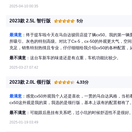
2025-04-10 00:35
2023款 2.5L 智行版
5分
最满意
：终于提车啦今天在马自达骏田店提了辆cx50。我的第一辆爱
所吸引。灰色的特别高级。对比了Cx-5，cx-50的外观更大气，
充足，销售特别热情且专业，仔仔细细给我介绍cx50的各种配置
盘转向灵活，一脚油门下去，推背感说来就来。签单过程中，销售非
最不满意
：这台车新车的味道还是有点重，车机功能比较少。
车子各种手续安排相当妥当。 今天周末，直接顺利提车。开回家的
友今天也试开了我们的新车，说买的太值了。
2025-03-27 07:42
2023款 2.0L 领行版
4.33分
最满意
：感觉cx50外观我个人还是喜欢，一贯的马自达风格，当初
cx50这外观是我的菜，我选的是领行版，基本上该有的配置都有了
最不满意
：可能跟后悬挂有关系吧，过小坑的时候舒适性不是很好
2025-01-19 03:49