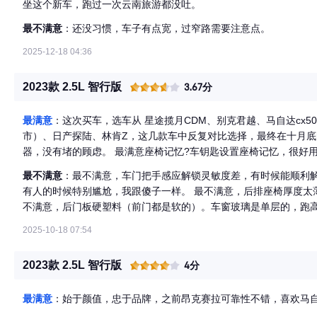
坐这个新车，跑过一次云南旅游都没吐。
最不满意
：还没习惯，车子有点宽，过窄路需要注意点。
2025-12-18 04:36
2023款 2.5L 智行版
3.67分
最满意
：这次买车，选车从 星途揽月CDM、别克君越、马自达cx50
市）、日产探陆、林肯Z，这几款车中反复对比选择，最终在十月底的最后一天 买
器，没有堵的顾虑。 最满意座椅记忆?车钥匙设置座椅记忆，很好用。 最满意，买车的时候新车 车里面味道
全能接受。买回来根本没有刻意的去散味。我是10月30号买的车，
最不满意
：最不满意，车门把手感应解锁灵敏度差，有时候能顺利解
个月有关系。 两个多月的车我们接受，不算库存车。 最满意，真皮座椅、两个倒车灯、倒车影像晚上清晰、有备
有人的时候特别尴尬，我跟傻子一样。 最不满意，后排座椅厚度太
胎、全车一键升降窗、风琴油门踏板、有眼镜盒、 最满意，4种电
不满意，后门板硬塑料（前门都是软的）。车窗玻璃是单层的，跑高
动明显。早上挂倒档踩刹车 中控前面有异响。 六个档跑高速转速太高。 底盘没有厚重感。 最不满意，360 
2025-10-18 07:54
反应慢半拍。没有氛围灯。 最不满意，电瓶减配成骆驼的了，大灯
部位我不知道。
2023款 2.5L 智行版
4分
最满意
：始于颜值，忠于品牌，之前昂克赛拉可靠性不错，喜欢马