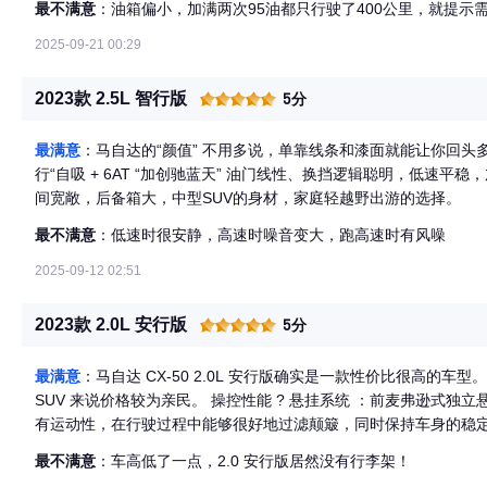
最不满意
：油箱偏小，加满两次95油都只行驶了400公里，就提示
2025-09-21 00:29
2023款 2.5L 智行版
5分
最满意
：马自达的“颜值” 不用多说，单靠线条和漆面就能让你回头多看
行“自吸 + 6AT “加创驰蓝天” 油门线性、换挡逻辑聪明，低速
间宽敞，后备箱大，中型SUV的身材，家庭轻越野出游的选择。
最不满意
：低速时很安静，高速时噪音变大，跑高速时有风噪
2025-09-12 02:51
2023款 2.0L 安行版
5分
最满意
：马自达 CX-50 2.0L 安行版确实是一款性价比很高的车型
SUV 来说价格较为亲民。 操控性能 ? 悬挂系统 ：前麦弗逊式独立悬挂 + 后纵臂扭转梁式非独立悬挂的组合，调校具
有运动性，在行驶过程中能够很好地过滤颠簸，同时保持车身的稳
少车身的侧倾，使车辆在弯道中的姿态更加稳健。 ? 转向系统 ：方向盘的指向性较为精准，驾驶者能够清晰地感受
最不满意
：车高低了一点，2.0 安行版居然没有行李架！
到车轮的转动轨迹，几乎没有虚位。转向力度适中，在低速行驶时