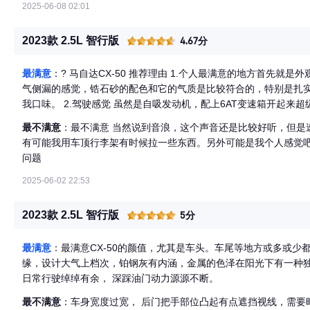
得沉稳扎实，给驾驶者带来十足的信心，完美诠释了 “人马合一” 的驾驶感受。 ? 轮胎配置 ：配备了
2025-06-08 02:01
R17，该轮胎具有良好的抓地力和操控性能，无论是在干燥路面还
步提升了车辆的操控性能。 动力系统 搭载 2.0L 自然吸气发动机，最
2023款 2.5L 智行版
4.67分
200N·m，匹配 6 挡手自一体变速箱。虽然在动力参数上不算突
动机在中低转速区间就能爆发出不错的扭矩，起步和中段加速表现
最满意
：? 马自达CX-50 推荐理由 1.个人最满意的地方首先就是外观，可说CX-50行也的外观多了越野气息，有点霸
动机完美配合，使车辆在行驶过程中动力输出线性且源源不断。 外
气侧漏的感觉，锆石砂的配色和它的气质是比较符合的，特别是扎
形进气格栅内部的蜂窝状设计搭配狭长的大灯组，以及引擎盖上凸
我口味。 2.驾驶感觉 虽然是自吸发动机，配上6AT变速箱开起来超级舒服，油门响应速度也比较快，后续动力源源
寸为 4785mm×1920mm×1638mm，轴距达 2815mm，
不断。过弯稳定性和抗侧倾能力也比较强，方向盘基本上是指哪打
车内空间。 内饰配置 内饰采用 T 型座舱布局，加入了钢琴黑装
最不满意
：最不满意 当然说到音浪，这个声音还是比较好听，但是
段也很舒服，综合性很强。 3.内饰 这个内饰前排皮缝线看着是真舒服，没有说什么多花里胡哨而是特别简便，我感
体质感较为出色。配备了 7 英寸的仪表盘和 10.25 英寸的中控屏幕，
有可能我用车顶行李架有时候拉一些东西。另外可能是我个人感觉
觉这种简便风就很好，用简便的内饰造出大气的那种感觉，另外简
一定的科技感和实用性。此外，还配备了倒车车侧预警、并线辅助
问题
本了，从车内内饰看上去特别舒服 ?销售说车身这个非常山系的颜色叫锆石砂，非常有户外感，感觉如果开着它即使
车道保持辅助、全车七安全气囊等一系列安全配置，以及电动后备
在城市里堵车也都是奔向诗和远方。 ?
2025-06-02 22:53
节和座椅加热等舒适性配置。 空间表现 车内采用了 5 座布局，轴距
部空间和头部空间，满足家庭日常出行需求。后备厢空间也较为规
2023款 2.5L 智行版
5分
品。 作为一款家用型SUV，全景天窗可以享受天空之间的完美世界，后备箱空间足够物品收纳，CX-50让我们一起驾
驭在自由的空间吧！
最满意
：最满意CX-50的颜值，尤其是车头。车尾等地方或多或
缘，设计大气上档次，铂钢灰有内涵，金属的色泽在阳光下有一种独
日常行驶绰绰有余， 深踩油门动力源源不断。
最不满意
：车身宽度过宽， 后门把手部位凸起有点遮挡视线，需要