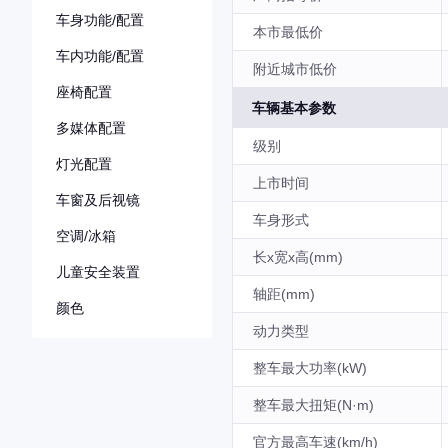
车身功能/配置
本市最低价
车内功能/配置
附近城市低价
座椅配置
车辆基本参数
多媒体配置
级别
灯光配置
上市时间
车窗及后视镜
车身形式
空调/冰箱
长x宽x高(mm)
儿童安全装置
轴距(mm)
颜色
动力类型
整车最大功率(kW)
整车最大扭矩(N·m)
官方最高车速(km/h)