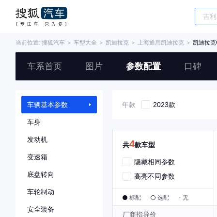
当前位置:
搜狐汽车
＞
车型大全
＞
凯迪拉克
＞
上海通用凯迪拉克
＞
凯迪拉克
车系首页
图片
参数配置
口碑
车辆基本参数
年款
2023款
车身
发动机
4
共
款车型
变速箱
隐藏相同参数
底盘转向
高亮不同参数
车轮制动
标配
选配
-
无
安全装备
厂商指导价