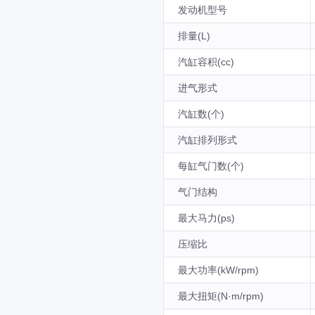
发动机型号
排量(L)
汽缸容积(cc)
进气形式
汽缸数(个)
汽缸排列形式
每缸气门数(个)
气门结构
最大马力(ps)
压缩比
最大功率(kW/rpm)
最大扭矩(N·m/rpm)