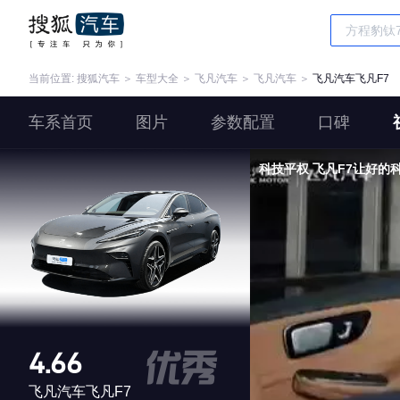
当前位置:
搜狐汽车
＞
车型大全
＞
飞凡汽车
＞
飞凡汽车
＞
飞凡汽车飞凡F7
车系首页
图片
参数配置
口碑
科技平权 飞凡F7让好的
4.66
飞凡汽车飞凡F7