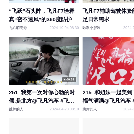
“飞跃”石头阵，飞凡F7诠释
飞凡F7辅助驾驶体验
真“密不透风”的360度防护
足日常需求
九八萌宠秀
2024-10-04 08:30
啾啾小胖嘎
2024-
00:38
251_我第一次对你心动的时
215_和姐妹一起美
候,是北方@飞凡汽车 #飞凡
福气满满@飞凡汽车 #飞凡F7
F7
#美到非凡有福气
跳舞的人
2024-04-23 08:10
跳舞的人
2024-