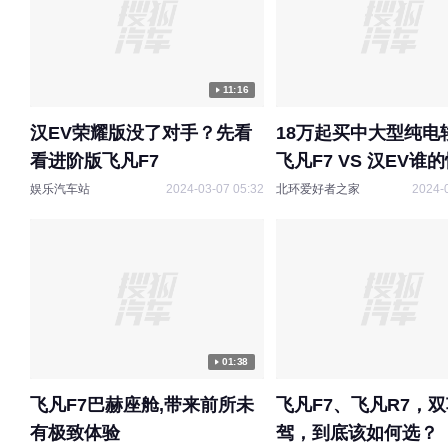
11:16
汉EV荣耀版没了对手？先看
18万起买中大型纯电
看进阶版飞凡F7
飞凡F7 VS 汉EV谁
高？
娱乐汽车站
2024-03-07 05:32
北环爱好者之家
2024-
01:38
飞凡F7巴赫座舱,带来前所未
飞凡F7、飞凡R7，
有极致体验
驾，到底该如何选？