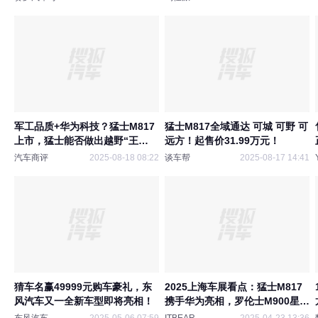
军工品质+华为科技？猛士M817
猛士M817全域通达 可城 可野 可
上市，猛士能否做出越野“王
远方！起售价31.99万元！
炸”？
汽车商评
2025-08-18 08:22
谈车帮
2025-08-17 14:41
猜车名赢49999元购车豪礼，东
2025上海车展看点：猛士M817
风汽车又一全新车型即将亮相！
携手华为亮相，罗伦士M900星际
战车限量登场！