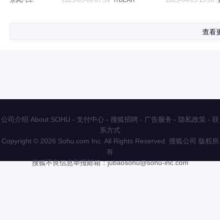
东风汽车
2025-05-06 07:59
ITBEAR
2025-04-23 13:36
查看
公司介绍 About SOHU
-
支付中心
-
搜狐招聘
-
广告服务
-
隐私政策
-
联
系方式
Copyright
©
2026 Sohu.com Inc. All Rights Reserved. 搜狐公司
版权所
有
搜狐不良信息举报邮箱：
jubaosohu@sohu-inc.com