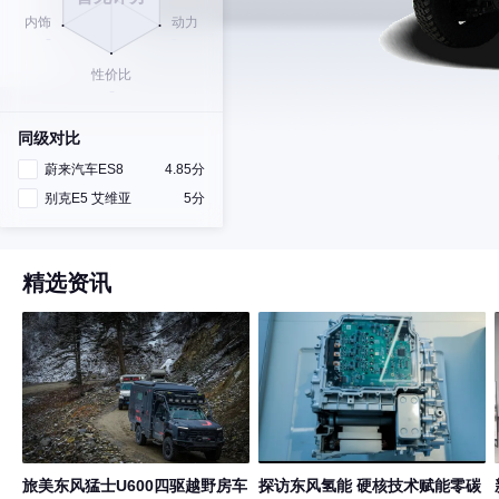
同级对比
蔚来汽车ES8
4.85分
别克E5 艾维亚
5分
精选资讯
旅美东风猛士U600四驱越野房车
探访东风氢能 硬核技术赋能零碳