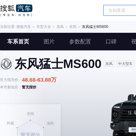
当前位置:
搜狐汽车
＞
车型大全
＞
东风
＞
东风
＞
东风猛士MS600
车系首页
图片
参数配置
口碑
东风猛士MS600
东风
中大型车
48.68-63.88万
官方指导价：
本市最低价：
暂无报价