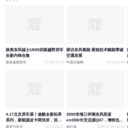
旅美东风猛士U600四驱越野房车
探访东风氢能 硬核技术赋能零碳
全新内饰合集
交通发展
旅美速腾房车
07-18 02:59
中国日报网
05-29 11:09
4.17北京房车展丨途酷全新拓界
3500米垭口评测东风奕派
系列，新能源皮卡两张床，设计
eπ008/长安启源Q07，增程也能
温馨布局有新意
战插混
赛罗汽车号
03-25 09:11
驾仕派
2025-11-27 00:32