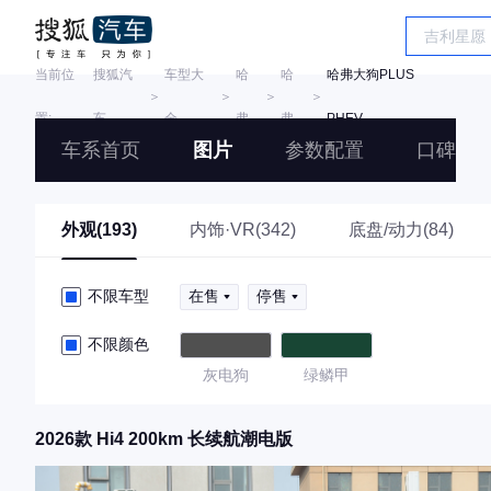
当前位
搜狐汽
车型大
哈
哈
哈弗大狗PLUS
＞
＞
＞
＞
置:
车
全
弗
弗
PHEV
车系首页
图片
参数配置
口碑
外观(193)
内饰·VR(342)
底盘/动力(84)
不限车型
在售
停售
不限颜色
灰电狗
绿鳞甲
2026款 Hi4 200km 长续航潮电版