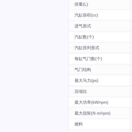
排量(L)
汽缸容积(cc)
进气形式
汽缸数(个)
汽缸排列形式
每缸气门数(个)
气门结构
最大马力(ps)
压缩比
最大功率(kW/rpm)
最大扭矩(N·m/rpm)
燃料