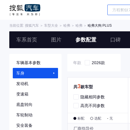
当前位置:
搜狐汽车
＞
车型大全
＞
哈弗
＞
哈弗
＞
哈弗大狗 PLUS
车系首页
图片
参数配置
口碑
车辆基本参数
年款
2026款
车身
发动机
3
共
款车型
变速箱
隐藏相同参数
底盘转向
高亮不同参数
车轮制动
标配
选配
-
无
安全装备
厂商指导价