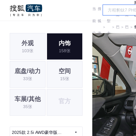
当
搜
车
斯
斯
前
狐
型
＞
＞
巴
＞
巴
＞
位
汽
大
鲁
鲁
外观
内饰
置:
车
全
103张
158张
底盘/动力
空间
33张
15张
车展/其他
官方
35张
2025款 2.5i AWD豪华版