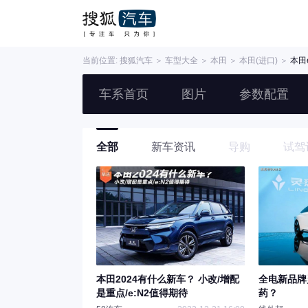
当前位置:
搜狐汽车
＞
车型大全
＞
本田
＞
本田(进口)
＞
本田e
车系首页
图片
参数配置
全部
新车资讯
导购
试驾
本田2024有什么新车？ 小改/增配
全电新品牌
是重点/e:N2值得期待
药？