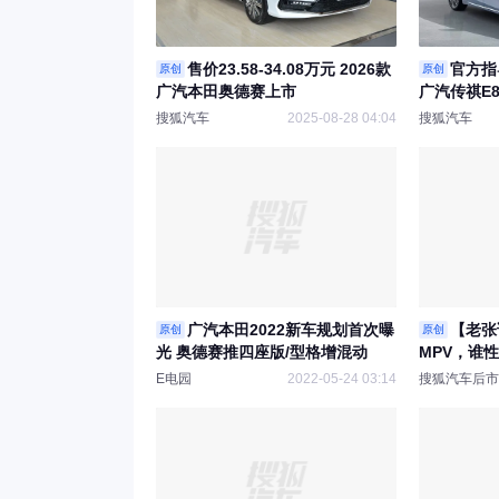
售价23.58-34.08万元 2026款
官方指导
原创
原创
广汽本田奥德赛上市
广汽传祺E
搜狐汽车
2025-08-28 04:04
搜狐汽车
广汽本田2022新车规划首次曝
【老张
原创
原创
光 奥德赛推四座版/型格增混动
MPV，谁
E电园
2022-05-24 03:14
搜狐汽车后市