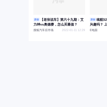
【老张说车】第六十九期：艾
续航5
原创
原创
力绅vs奥德赛，怎么买最值？
兴趣吗？ 上汽
静态解析
搜狐汽车后市场
2022-01-11 12:29
E电园