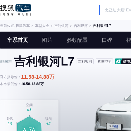
当前位置:
搜狐汽车
＞
车型大全
＞
吉利银河
＞
吉利银河
＞
吉利银河L7
车系首页
图片
参数配置
口碑
吉利银河L7
吉利银河
紧凑型车
11.58-14.88万
官方指导价：
本市最低价：
10.58-13.88万