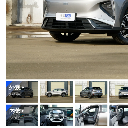
外观
261张
内饰
348张