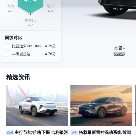
同级对比
比亚迪宋Pro DM-i
4.79分
全景
丰田威兰达
4.78分
精选资讯
主打节能/价格下探 吉利银河
搭载最新雷神混动系统/近期
原创
原创