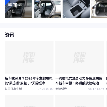
空间
24张
资讯
新车味刺鼻？2026年车主都在抢
一汽插电式混合动力多用途乘用
的‘果冻吸’炭包，7天除醛率
车新车申报：搭磷酸铁锂电池 能
98.3%！
否在插混市场获认可？
每日优享生活
07-27 03:00
新浪财经
06-17 13:46