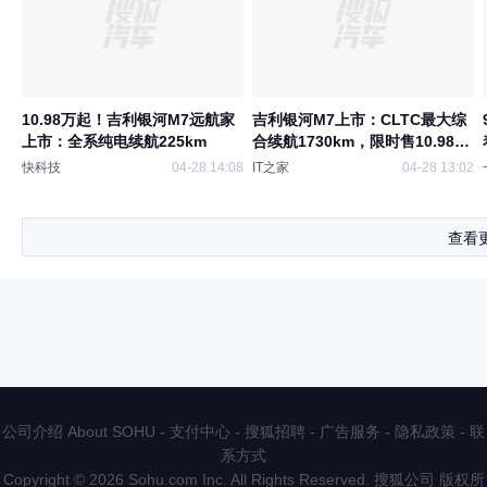
10.98万起！吉利银河M7远航家
吉利银河M7上市：CLTC最大综
上市：全系纯电续航225km
合续航1730km，限时售10.98万
元起
快科技
04-28 14:08
IT之家
04-28 13:02
查看
公司介绍 About SOHU
-
支付中心
-
搜狐招聘
-
广告服务
-
隐私政策
-
联
系方式
Copyright
©
2026 Sohu.com Inc. All Rights Reserved. 搜狐公司
版权所