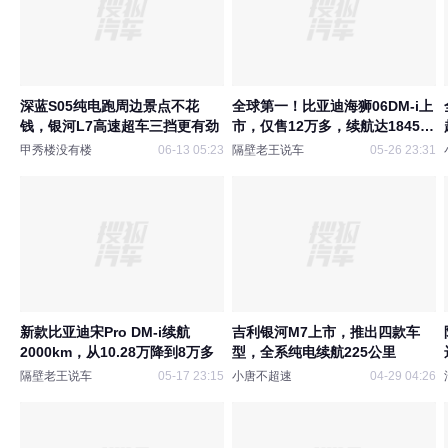
深蓝S05纯电跑周边景点不花
全球第一！比亚迪海狮06DM-i上
钱，银河L7高速超车三挡更有劲
市，仅售12万多，续航达1845公
里
甲秀楼没有楼
06-13 05:23
隔壁老王说车
05-26 23:31
新款比亚迪宋Pro DM-i续航
吉利银河M7上市，推出四款车
2000km，从10.28万降到8万多
型，全系纯电续航225公里
隔壁老王说车
05-17 23:15
小唐不超速
04-29 04:26