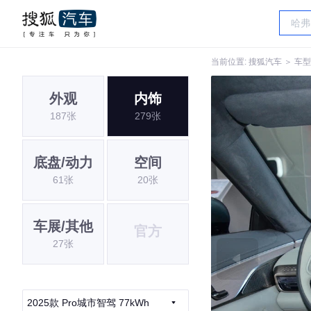
当前位置:
搜狐汽车
＞
车型
外观
内饰
187张
279张
底盘/动力
空间
61张
20张
车展/其他
官方
27张
2025款 Pro城市智驾 77kWh