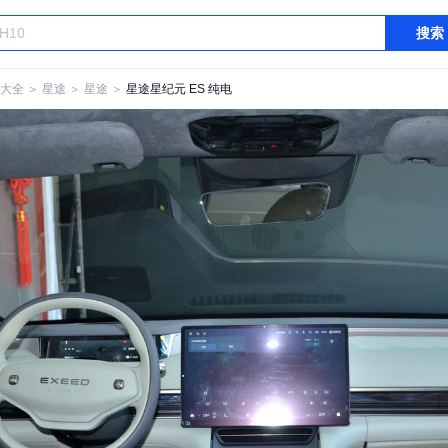
搜索
大全
＞
星途
＞
星途
＞
星途星纪元 ES 纯电