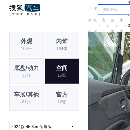
当
搜
车
睿
睿
前
狐
型
蓝
蓝
＞
＞
＞
＞
位
汽
大
汽
汽
外观
内饰
置:
车
全
车
车
100张
164张
底盘/动力
空间
33张
15张
车展/其他
官方
81张
12张
2024款 450km 荣耀版