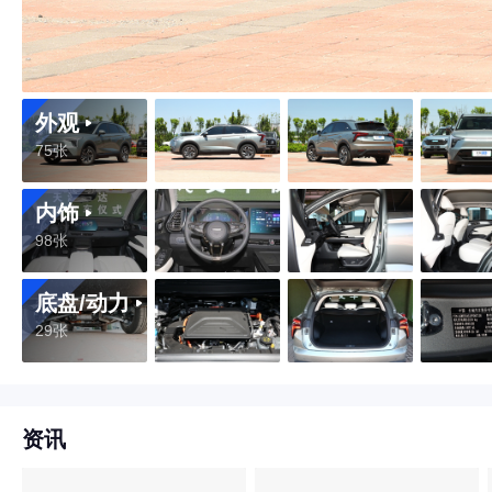
外观
75张
内饰
98张
底盘/动力
29张
资讯