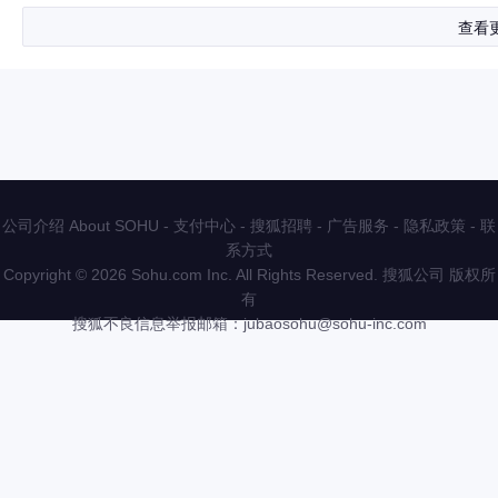
查看
公司介绍 About SOHU
-
支付中心
-
搜狐招聘
-
广告服务
-
隐私政策
-
联
系方式
Copyright
©
2026 Sohu.com Inc. All Rights Reserved. 搜狐公司
版权所
有
搜狐不良信息举报邮箱：
jubaosohu@sohu-inc.com