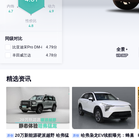
同级对比
比亚迪宋Pro DM-i
4.79分
全景
丰田威兰达
4.78分
精选资讯
20万新能源硬派越野 哈弗猛
哈弗枭龙EV续航曝光：蜂巢
原创
原创