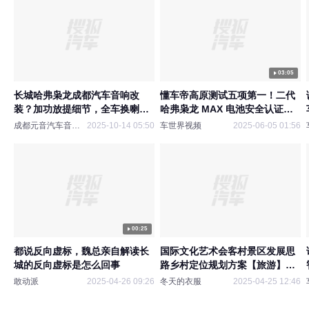
03:05
长城哈弗枭龙成都汽车音响改
懂车帝高原测试五项第一！二代
装？加功放提细节，全车换喇叭
哈弗枭龙 MAX 电池安全认证硬
先听效果再敲定
核出圈
成都元音汽车音响改装
2025-10-14 05:50
车世界视频
2025-06-05 01:56
00:25
都说反向虚标，魏总亲自解读长
国际文化艺术会客村景区发展思
城的反向虚标是怎么回事
路乡村定位规划方案【旅游】
【乡村文旅】【艺术文旅】【乡
敢动派
2025-04-26 09:26
冬天的衣服
2025-04-25 12:46
村振兴】