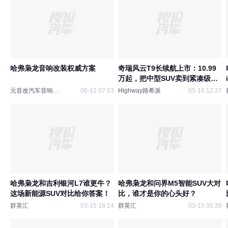
哈弗枭龙音响改装权威方案
奇瑞风云T9长续航上市：10.99
万起，把中型SUV卖到紧凑级的
价格
元音改汽车音响改装
06-12 07:03
Highway路希派
05-16 12:27
哈弗枭龙和吉利银河L7谁更牛？
哈弗枭龙和问界M5智能SUV大对
这场新能源SUV对比给你答案！
比，谁才是你的心头好？
群英汇
03-15 18:14
群英汇
03-15 05:26