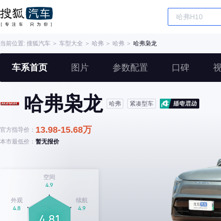
当前位置:
搜狐汽车
＞
车型大全
＞
哈弗
＞
哈弗
＞
哈弗枭龙
车系首页
图片
参数配置
口碑
哈弗枭龙
哈弗
紧凑型车
13.98-15.68万
官方指导价：
本市最低价：
暂无报价