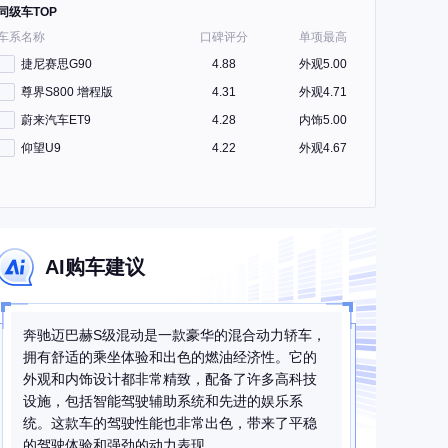
同级车TOP
车系名称
口碑评分
单项最高
捷尼赛思G90
4.88
外观5.00
尊界S800 增程版
4.31
外观4.71
蔚来汽车ET9
4.28
内饰5.00
仰望U9
4.22
外观4.67
AI购车建议
奔驰迈巴赫S级混动是一款豪华的混合动力轿车，
拥有舒适的乘坐体验和出色的燃油经济性。它的
外观和内饰设计都非常精致，配备了许多高科技
设施，包括智能驾驶辅助系统和先进的娱乐系
统。这款车的驾驶性能也非常出色，带来了平稳
的驾驶体验和强劲的动力表现。