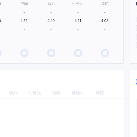
饰
空间
动力
性价比
续航
-
-
-
-
6
4.51
4.49
4.11
4.08
-
-
-
-
-
-
-
-
动力
性价比
续航
舒适性
操控