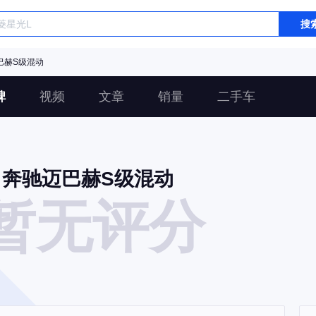
搜
巴赫S级混动
碑
视频
文章
销量
二手车
奔驰迈巴赫S级混动
暂无评分