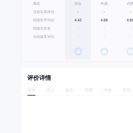
项目
综合
外观
内
当前车系评分
-
-
-
同级车平均分
4.42
4.68
4.6
同级车排名
-
-
-
与同级车对比
-
-
-
评价详情
综合
优点
缺点
外观
内饰
空间