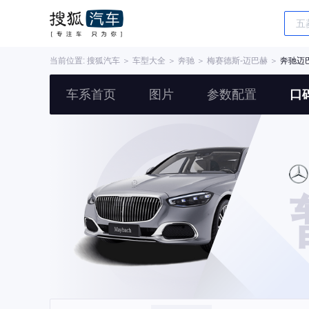
当前位置:
搜狐汽车
＞
车型大全
＞
奔驰
＞
梅赛德斯-迈巴赫
＞
奔驰迈
车系首页
图片
参数配置
口