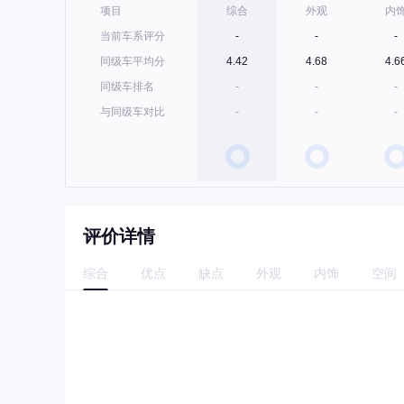
项目
综合
外观
内
当前车系评分
-
-
-
同级车平均分
4.42
4.68
4.6
同级车排名
-
-
-
与同级车对比
-
-
-
评价详情
综合
优点
缺点
外观
内饰
空间