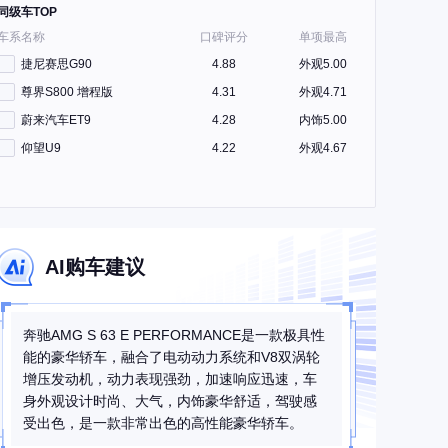
同级车TOP
车系名称
口碑评分
单项最高
捷尼赛思G90
4.88
外观5.00
尊界S800 增程版
4.31
外观4.71
蔚来汽车ET9
4.28
内饰5.00
仰望U9
4.22
外观4.67
AI购车建议
奔驰AMG S 63 E PERFORMANCE是一款极具性
能的豪华轿车，融合了电动动力系统和V8双涡轮
增压发动机，动力表现强劲，加速响应迅速，车
身外观设计时尚、大气，内饰豪华舒适，驾驶感
受出色，是一款非常出色的高性能豪华轿车。