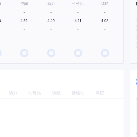
饰
空间
动力
性价比
续航
-
-
-
-
6
4.51
4.49
4.11
4.08
-
-
-
-
-
-
-
-
动力
性价比
续航
舒适性
操控