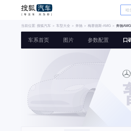
当前位置:
搜狐汽车
＞
车型大全
＞
奔驰
＞
梅赛德斯-AMG
＞
奔驰AMG 
车系首页
图片
参数配置
口