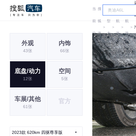
当
搜
车
远
远
前
狐
型
航
航
＞
＞
＞
＞
位
汽
大
汽
汽
外观
内饰
置:
车
全
车
车
43张
66张
底盘/动力
空间
12张
5张
车展/其他
官方
61张
2023款 620km 四驱尊享版