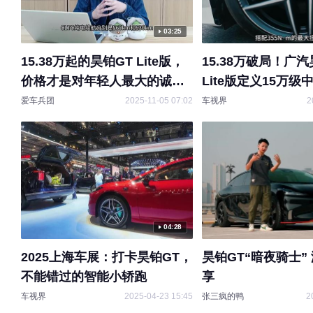
03:25
15.38万起的昊铂GT Lite版，
15.38万破局！广汽
价格才是对年轻人最大的诚
Lite版定义15万
意！
轿跑新标杆
爱车兵团
2025-11-05 07:02
车视界
2
04:28
2025上海车展：打卡昊铂GT，
昊铂GT“暗夜骑士”
不能错过的智能小轿跑
享
车视界
2025-04-23 15:45
张三疯的鸭
2