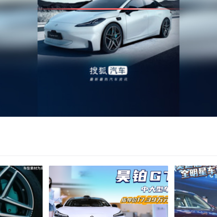
亮度
饱和度
对比度