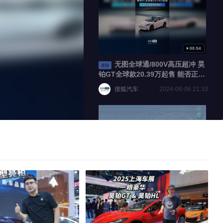
标准
100
00:54
100
无图全球通/800V高压超冲 昊
原创
铂GT全球款20.39万起售 能否正面
硬刚特斯拉？
搜狐汽车
2024-06-06 21:33
倍速
09:12
马力刺客｜最大马力单电机诞
原创
生 极氪007轮上功率实测
E电园
2024-04-12 00:00