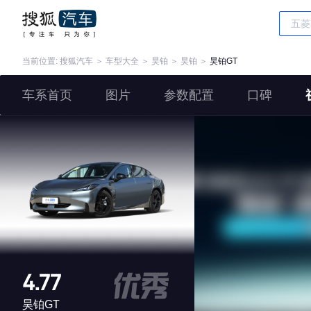
当前位置:
搜狐汽车
＞
车型大全
＞
昊铂
＞
昊铂
＞
昊铂GT
车系首页
图片
参数配置
口碑
4.77
昊铂GT