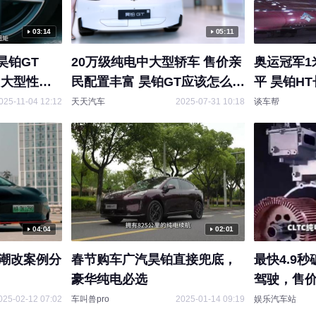
03:14
05:11
昊铂GT
20万级纯电中大型轿车 售价亲
奥运冠军1
级中大型性能
民配置丰富 昊铂GT应该怎么
平 昊铂H
选？
汽昊铂#昊
025-11-04 12:12
天天汽车
2025-07-31 10:18
谈车帮
04:04
02:01
 潮改案例分
春节购车广汽昊铂直接兜底，
最快4.9
豪华纯电必选
驾驶，售价
GT怎么样
025-02-12 07:02
车叫兽pro
2025-01-14 09:19
娱乐汽车站