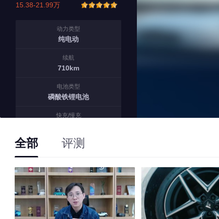
15.38-21.99万
动力类型
纯电动
续航
710km
电池类型
磷酸铁锂电池
快充/慢充
0.37h/13.5h
全部
评测
122
20-30万车型中销量排名
No.
39
在中大型车中的排名
No.
4
占昊铂市场份额排名
No.