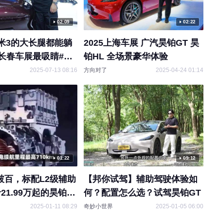
02:09
02:22
米3的大长腿都能躺
2025上海车展 广汽昊铂GT 昊
T长春车展最吸睛#广
铂HL 全场景豪华体验
铂HT#昊铂GT
00:32
2025-07-13 08:16
方向对了
2025-04-24 01:14
标配3颗激光雷达/售价25.99万
原创
元 昊铂GT高阶智驾3L版上市
搜狐汽车
2024-02-27 14:17
01:22
09:12
秒破百，标配L2级辅助
【邦你试驾】辅助驾驶体验如
08:11
21.99万起的昊铂
何？配置怎么选？试驾昊铂GT
马力刺客｜轮上功率略虚 后段
原创
2025-01-11 08:29
奇妙小世界
2025-01-05 06:00
加速挺猛 马力机实测小鹏X9