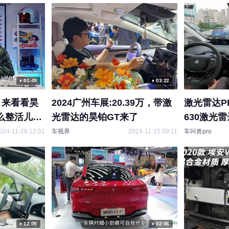
01:49
03:22
？来看看昊
2024广州车展:20.39万，带激
激光雷达P
么整活儿
光雷达的昊铂GT来了
630激光
024-11-28 12:01
车视界
2024-11-15 09:11
车叫兽pro
12:09
02:06