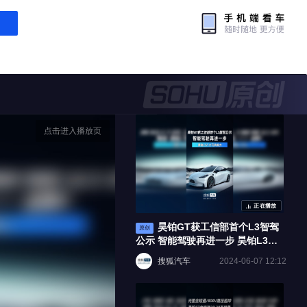
点击进入播放页
正在播放
昊铂GT获工信部首个L3智驾
原创
公示 智能驾驶再进一步 昊铂L3八
大冗余能力
搜狐汽车
2024-06-07 12:12