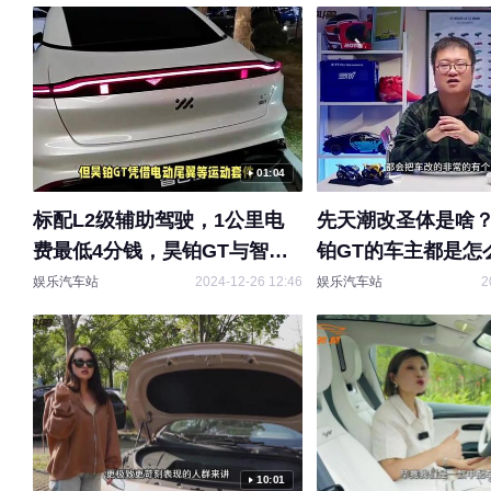
01:04
标配L2级辅助驾驶，1公里电
先天潮改圣体是啥
费最低4分钱，昊铂GT与智己
铂GT的车主都是怎
L7选谁好？
的？
娱乐汽车站
2024-12-26 12:46
娱乐汽车站
2
10:01