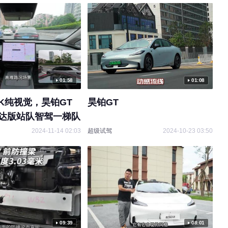
E电园
2024-02-04 06:54
01:58
01:08
04:24
K纯视觉，昊铂GT
昊铂GT
揭底行动 | 悬架&刹车显运动
原创
雷达版站队智驾一梯队
昊铂GT底盘解析
2024-11-14 02:03
超级试驾
2024-10-23 03:50
搜狐汽车
2024-02-01 22:03
07:32
09:39
08:01