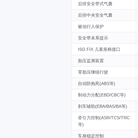
后排安全带式气囊
后排中央安全气囊
被动行人保护
安全带未系提示
ISO FIX 儿童座椅接口
胎压监测装置
零胎压继续行驶
自动防抱死(ABS等)
制动力分配(EBD/CBC等)
刹车辅助(EBA/BAS/BA等)
牵引力控制(ASR/TCS/TRC
等)
车身稳定控制