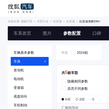
当前位置:
搜狐汽车
＞
车型大全
＞
比亚迪
＞
比亚迪
＞
比亚迪海豹DM-i
车系首页
图片
参数配置
口碑
车辆基本参数
年款
2024款
车身
发动机
5
共
款车型
电动机
隐藏相同参数
变速箱
高亮不同参数
底盘转向
标配
选配
-
无
车轮制动
厂商指导价