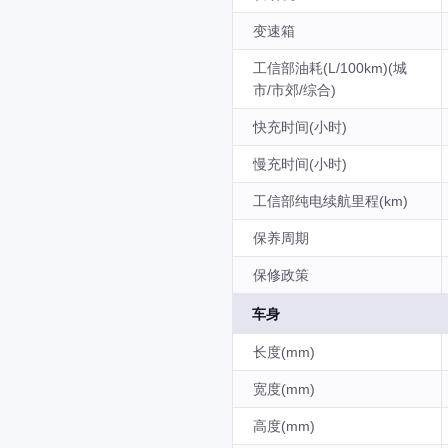
变速箱
工信部油耗(L/100km)(城
市/市郊/综合)
快充时间(小时)
慢充时间(小时)
工信部纯电续航里程(km)
保养周期
保修政策
车身
长度(mm)
宽度(mm)
高度(mm)