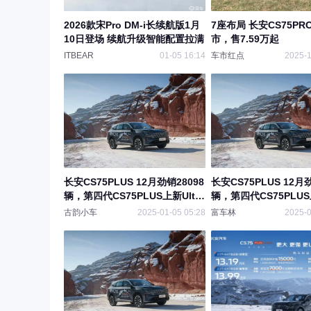
2026款宋Pro DM-i长续航版1月
7座布局 长安CS75P
10日登场 续航升级智能配置拉满
市，售7.59万起
ITBEAR
01-05 16:14
车市红点
2025-1
长安CS75PLUS 12月劲销28098
长安CS75PLUS 12月
辆，第四代CS75PLUS上新Ultra
辆，第四代CS75PLUS上
版，购车权益走心
版，购车权益走心
古韵小车
2025-01-05 05:28
富车林
2025-0