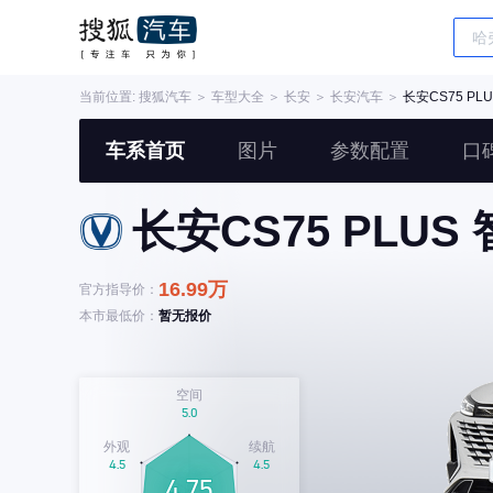
当前位置:
搜狐汽车
＞
车型大全
＞
长安
＞
长安汽车
＞
长安CS75 PLU
车系首页
图片
参数配置
口
长安CS75 PLUS 
16.99万
官方指导价：
本市最低价：
暂无报价