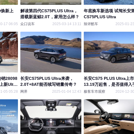
RO焕新上
解读第四代CS75PLUS UItra，
年底换车新选项 试驾长安
搭载新蓝鲸2.0T，家用怎么样？
CS75PLUS Ultra
0-17 06:05
众口说车
2025-03-14 13:11
辣评酷车
2025-01-23
劲销28098
长安CS75PLUS Ultra来袭，
长安CS75 PLUS Ultra上
新Ultra
2.0T+8AT能否续写销量传奇？
13.19万起售，是否值得入
1-05 05:28
网界
2025-01-04 12:43
极客车市观察
2024-12-30