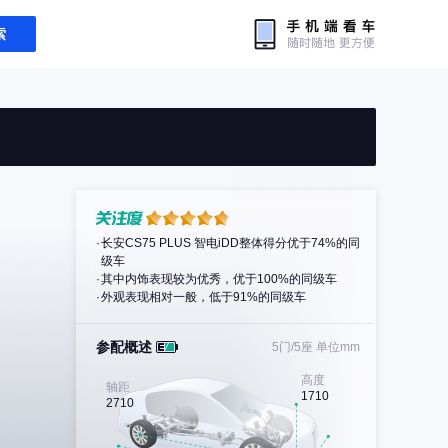
索
长安CS75 PLUS 智电iDD整体得分优于74%的同
级车
其中内饰表现较为优秀，优于100%的同级车
外观表现相对一般，低于91%的同级车
参配概述
5门/5座
单位mm
高度
轴距
1710
2710