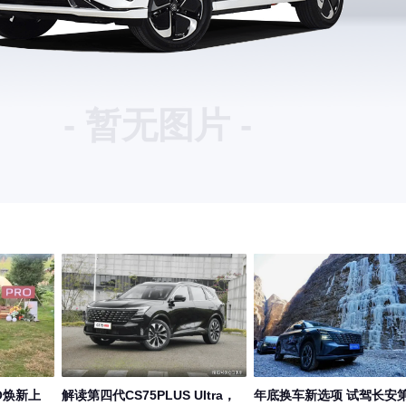
- 暂无图片 -
RO焕新上
解读第四代CS75PLUS UItra，
年底换车新选项 试驾长安