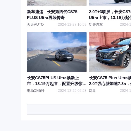
新车速递 | 长安第四代CS75
2.0T+3联屏，长安CS75
PLUS Ultra再续传奇
Ultra上市，13.19万
天天AUTO
2024-12-27 10:59
功夫汽车
2024-1
长安CS75PLUS Ultra焕新上
长安CS75 Plus Ult
市，13.19万起售，配置升级惊喜
2.0T强心脏加速7.3s
连连！
再升级！
电动新物种
2024-12-25 02:53
网界
2024-1