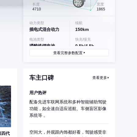
长度
宽度
4710
1865
动力类型
续航
插电式混合动力
150km
电池类型
快充/慢充
磷酸铁锂电池
0.5h/4.5h
查看完整参数配置
车主口碑
查看更多
用户热评
配备先进车联网系统和多种智能辅助驾驶
功能，如全速自适应巡航、车侧盲区影像
系统等 。
空间大，外观跟内饰都好看，驾驶感受非
第四代