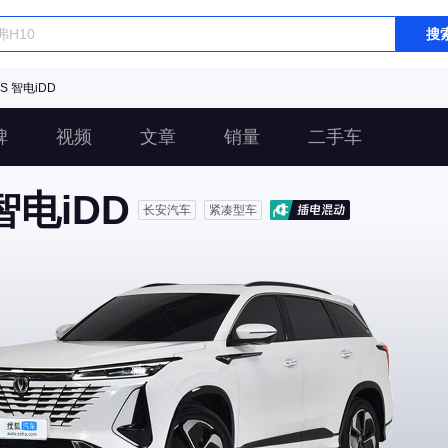
搜
S 智电iDD
碑
视频
文章
销量
二手车
智电iDD
长安汽车
紧凑型车