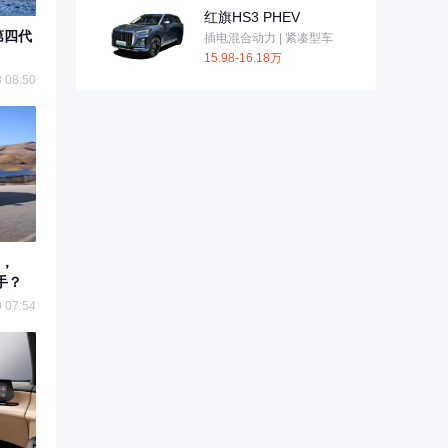
红旗HS3 PHEV
第四代
插电混合动力 | 紧凑型车
15.98-16.18万
 08:50
市，
手？
 07:54