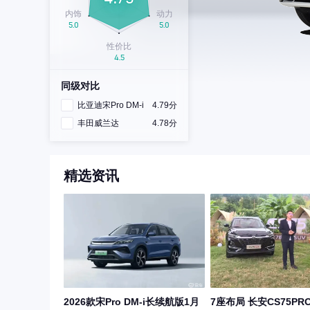
同级对比
比亚迪宋Pro DM-i
4.79分
丰田威兰达
4.78分
精选资讯
2026款宋Pro DM-i长续航版1月
7座布局 长安CS75P