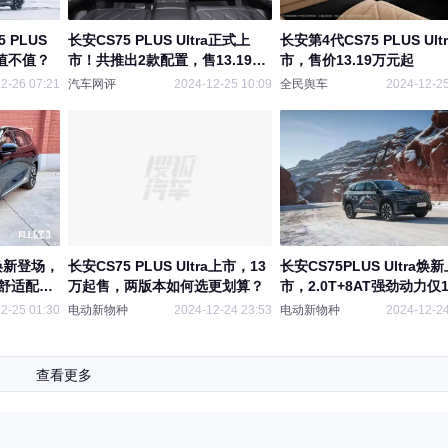
 PLUS
长安CS75 PLUS Ultra正式上
长安第4代CS75 PLUS Ult
起值不值？
市！共推出2款配置，售13.19万
市，售价13.19万元起
起
2-26 07:21
汽车网评
2024-12-25 10:09
全民舆车
2024-12-25
ra焕新登场，
长安CS75 PLUS Ultra上市，13
长安CS75PLUS Ultra焕
，舒适配置
万起售，两版本如何选更划算？
市，2.0T+8AT强劲动力仅13
万起！
2-25 01:30
电动新物种
2024-12-24 23:53
电动新物种
2024-12-24
查看更多