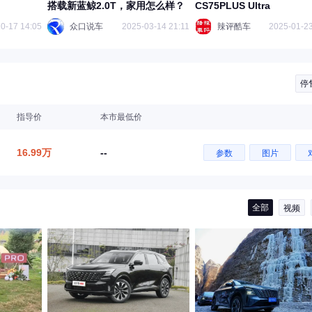
搭载新蓝鲸2.0T，家用怎么样？
CS75PLUS Ultra
0-17 14:05
众口说车
2025-03-14 21:11
辣评酷车
2025-01-23
停
指导价
本市最低价
16.99万
--
参数
图片
全部
视频