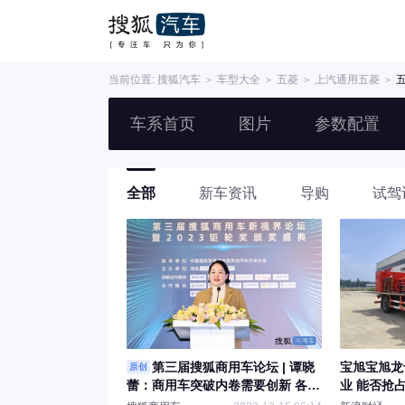
当前位置:
搜狐汽车
＞
车型大全
＞
五菱
＞
上汽通用五菱
＞
车系首页
图片
参数配置
全部
新车资讯
导购
试驾
第三届搜狐商用车论坛 | 谭晓
宝旭宝旭龙
原创
蕾：商用车突破内卷需要创新 各家
业 能否抢
正在PK专属服务