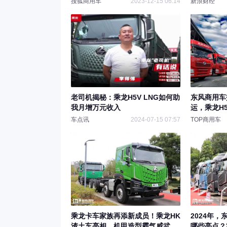
搜狐商用车
2023-12-15 06:14
新浪财经
老司机揭秘：乘龙H5V LNG如何助
东风商用车
我月增万元收入
运，乘龙H
宁上市
车点讯
2024-07-15 07:57
TOP商用车
乘龙卡车家族再添新成员！乘龙HK
2024年
渣土车亮相，机甲造型霸气威武
哪些亮点？